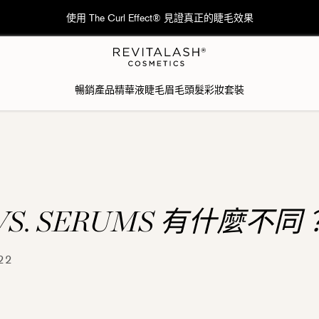
🚚香港：訂單滿港幣$600免費送貨; 澳門：訂單滿港幣$1,000免費送貨
暢銷產品
精華液
睫毛
眉毛
頭髮
彩妝
套裝
 VS. SERUMS 有什麼不同
22