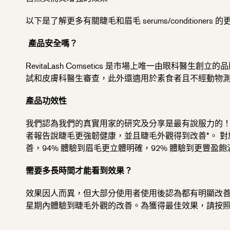
以下是了解更多有關睫毛和眉毛 serums/conditioners 
產品安全嗎？
RevitaLash Comsetics 是市場上唯一由眼
試和皮膚科醫生審查，此外還適用於素食者且不經動物
產品功效性
我們認為我們的真實用家的研究及分享是最有說服力的！ 在使用 R
者報告說睫毛更強韌健康，並且睫毛外觀得到改善*。 對於 Re
善，94% 體驗到眉毛更立體明確，92% 體驗到更豐盈飽
需要多長時間才能看到效果？
效果因人而異，但大部分使用者使用後認為都有明顯改善
星期內體驗到睫毛外觀的改善。為獲得最佳效果，請按