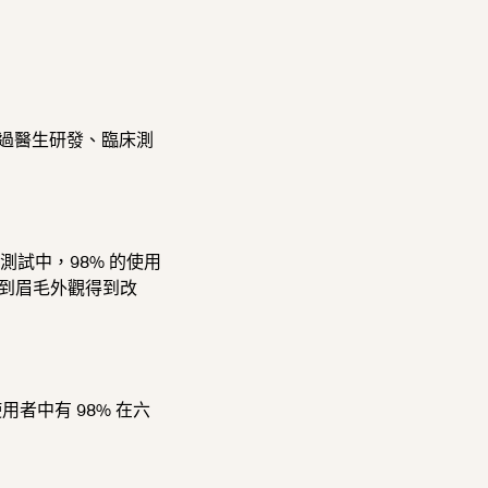
液經過醫生研發、臨床測
的測試中，98% 的使用
體驗到眉毛外觀得到改
中有 98% 在六