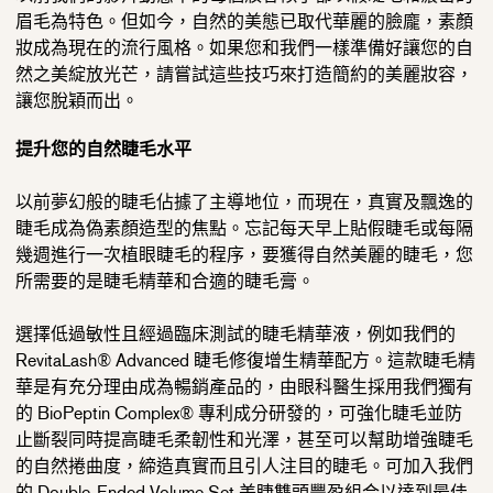
眉毛為特色。但如今，自然的美態已取代華麗的臉龐，素顏
妝成為現在的流行風格。如果您和我們一樣準備好讓您的自
然之美綻放光芒，請嘗試這些技巧來打造簡約的美麗妝容，
讓您脫穎而出。
提升您的自然睫毛水平
以前夢幻般的睫毛佔據了主導地位，而現在，真實及飄逸的
睫毛成為偽素顏造型的焦點。忘記每天早上貼假睫毛或每隔
幾週進行一次植眼睫毛的程序，要獲得自然美麗的睫毛，您
所需要的是睫毛精華和合適的睫毛膏。
選擇低過敏性且經過臨床測試的睫毛精華液，例如我們的
RevitaLash® Advanced 睫毛修復增生精華配方。這款睫毛精
華是有充分理由成為暢銷產品的，由眼科醫生採用我們獨有
的 BioPeptin Complex® 專利成分研發的，可強化睫毛並防
止斷裂同時提高睫毛柔韌性和光澤，甚至可以幫助增強睫毛
的自然捲曲度，締造真實而且引人注目的睫毛。可加入我們
的 Double-Ended Volume Set 美睫雙頭豐盈組合以達到最佳