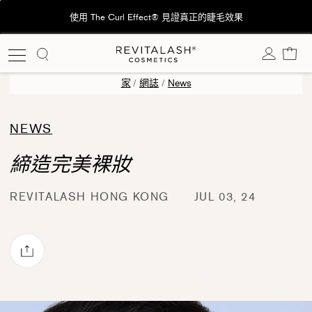
跳
rl Effect® 見證真正的睫毛效果
🚚香港：訂單滿港幣$600免
至
內
購
容
家
/
網誌
/
News
NEWS
締造完美裸妝
REVITALASH HONG KONG
JUL 03, 24
透過電子郵件分享
ok
rest 上發佈 Pin 貼文
witter 上發佈 Twitter 貼文