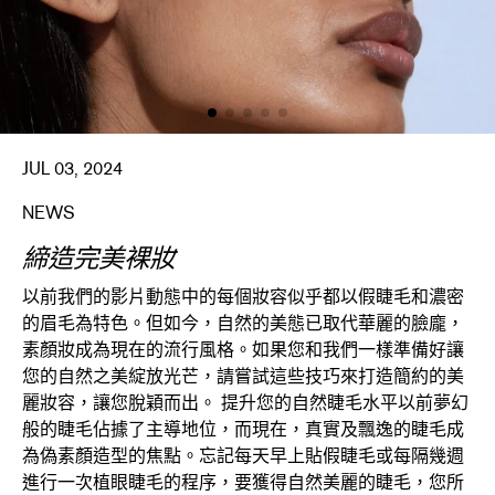
JUL 03, 2024
NEWS
締造完美裸妝
以前我們的影片動態中的每個妝容似乎都以假睫毛和濃密
的眉毛為特色。但如今，自然的美態已取代華麗的臉龐，
素顏妝成為現在的流行風格。如果您和我們一樣準備好讓
您的自然之美綻放光芒，請嘗試這些技巧來打造簡約的美
麗妝容，讓您脫穎而出。 提升您的自然睫毛水平以前夢幻
般的睫毛佔據了主導地位，而現在，真實及飄逸的睫毛成
為偽素顏造型的焦點。忘記每天早上貼假睫毛或每隔幾週
進行一次植眼睫毛的程序，要獲得自然美麗的睫毛，您所