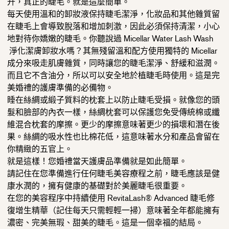
升，
真正的睫毛。就是這麼簡單。
每天使用溫和的卸妝液保持睫毛潔淨，
化妝品和其他雜質留
在睫毛上會導致脫落和增加刺激，
因此必須保持清潔，小心
地對待你嬌嫩的睫毛。你聽說過 Micellar Water Lash Wash
淨化潔膚卸妝水嗎？其無殘留溫和配方使用獨特的 Micellar
成分來吸走肌膚雜質，同時讓您的睫毛潔淨、舒緩和滋潤。
而且它不含油分，所以可以安全地於植睫毛時使用。
這是完
美婚禮的護膚準備的必備物。
睡在絲綢或緞子質料的枕套上以防止睫毛受損。
就像您的頭
髮和臉部的內衣一樣，
絲綢枕套可以保護您免受傳統棉或纖
維混合枕套的摩擦。
更少的摩擦意味著更少的損壞和潛在後
果。
絲綢的吸水性也比棉花低，
這意味著水分和產品會留在
你精緻的五官上。
就是這樣！您婚禮當天護膚品準備就是如此簡單。
請記住在您準備進行任何睫毛美容療程之前，
睫毛應該是健
康水潤的，擁有健康的基礎對於美麗睫毛很重要。
在您的美容程序中持續使用 RevitaLash® Advanced 睫毛修
復增生精華（記住每天只需輕輕一掃）
意味著全年都能擁有
濃密、完美無瑕、甜美的睫毛。
這是一個幸福的結局。