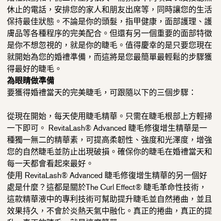
休止的電話，安排您的家人和朋友出席等，
同時讓您的生活
保持最佳狀態。不論是你的頭髮，指甲健康，
面部護理、護
膚品等各種程序的完美配合。
但還有另一個重要的面部特徵
是你不想忽視的，就是你的睫毛。
值得慶幸的是只要您現在
就開始為您的婚禮準備，
而這將是您最簡單最輕鬆的步驟獲
得最好的睫毛。
為眼睛做準備
要獲得婚禮當天的完美睫毛，可跟隨以下的三個步驟：
從現在開始，每天使用睫毛精華。
只需在睫毛根部上方輕掃
一下即可。 RevitaLash® Advanced 睫毛修復增生精華是一
種獨一無二的精華素，可提高柔韌性、
強度和光澤度，增強
您的自然睫毛並防止出現破損。
確保你的睫毛在婚禮當天和
每一天都會看起來最好。
使用 RevitaLash® Advanced 睫毛修復增生精華的另一個好
處是什麼？這都是關於The Curl Effect® 睫毛革命性技術，
這款精華液中的專利技術可幫助提升睫毛並自然捲曲，
並且
效果持久，不會於炎熱天氣中融化。真正的捲曲，真正的提