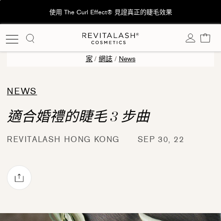
跳
使用 The Curl Effect® 見證真正的睫毛效果
🚚香港：
至
內
購
容
家
/
網誌
/
News
NEWS
適合婚禮的睫毛 3 步曲
REVITALASH HONG KONG
SEP 30, 22
透過電子郵件分享
ok
rest 上發佈 Pin 貼文
witter 上發佈 Twitter 貼文