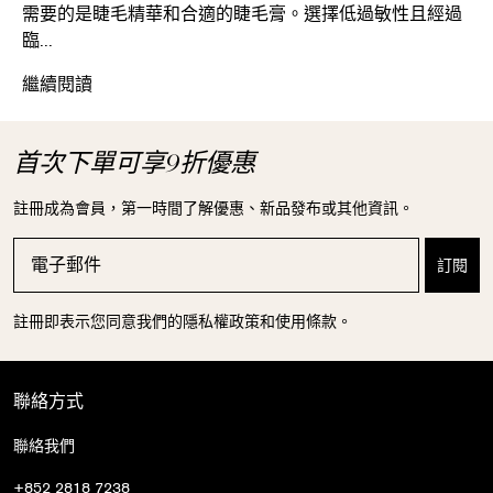
需要的是睫毛精華和合適的睫毛膏。選擇低過敏性且經過
臨...
締造完美裸妝
繼續閱讀
首次下單可享9折優惠
註冊成為會員，第一時間了解優惠、新品發布或其他資訊。
註冊即表示您同意我們的隱私權政策和使用條款。
聯絡方式
聯絡我們
+852 2818 7238