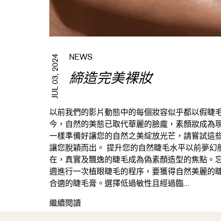
NEWS
JUL 03, 2024
締造完美裸妝
以前我們的影片動態中的每個妝容似乎都以假睫
今，自然的美態已取代華麗的臉龐，素顏妝成為
一樣準備好讓您的自然之美綻放光芒，請嘗試這
讓您脫穎而出。 提升您的自然睫毛水平以前夢幻
在，真實及飄逸的睫毛成為偽素顏造型的焦點。
週進行一次植眼睫毛的程序，要獲得自然美麗的
合適的睫毛膏。選擇低過敏性且經過臨...
締造完美裸妝
繼續閱讀