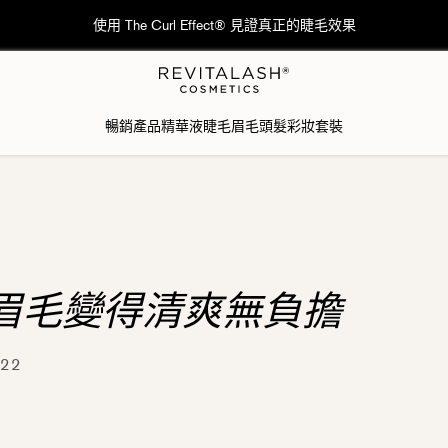
🚚香港：訂單滿港幣$600免費送貨; 澳門：訂單滿港幣$1,000免費送貨
暢銷產品
精華液
睫毛
眉毛
頭髮
彩妝
套裝
眉毛變得清爽無負擔
 22