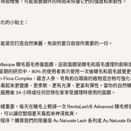
至帶妝睡覺，
可能需要額外的時間來恢復它們的強度和柔韌性。
小化的小貼士：
可能是您打造自然美麗、
免妝的夏日妝容所需要的一切。
asque
睫毛眉毛修復面膜，
這款面膜是睫毛和眉毛護理的創
新
三星期的研究中，
80% 的使用者表示使用一次後睫毛和眉毛感覺
ora Complex，蘊含人參、
皂角和白蕁麻的植物混合物可強化
毛看起來更健康、更柔軟、更有光澤、
更富有彈性。當你的自然
服務後 24 小時或任何您想在家享受護理時使用的面膜。
同樣重要。
每天在睫毛上輕掃一次 RevitaLash® Advanced 
復增生精華，可以讓您整個夏天看起來神清氣爽。
理程序？
購買我們的限量版 Au Naturale Lash 系列或 Au Natural