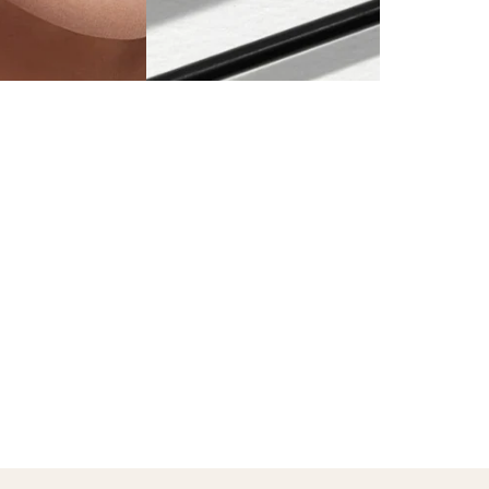
AUG 10, 2023
NEWS
打造
無論是 90
需預約即可實
何眉毛外觀。
護理眉毛對效
精華專家一致
會更持久。 
學成分產品溶液
打造你最喜愛
繼續閱讀