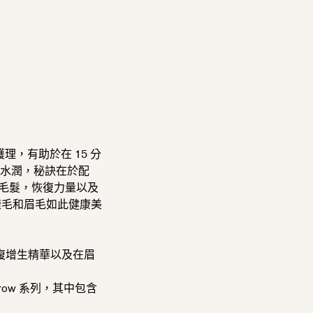
護理，有助於在 15 分
更水潤，
秘訣在於配
毛髮，
恢復力量以及
睫毛和眉毛如此健康美
睫毛修復增生精華以及在眉
e Brow 系列，其中包含