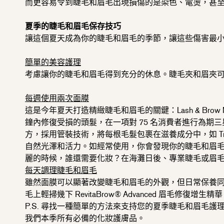
而更容易令到睫毛和眉毛出現損傷的是染色、電燙，甚
夏季的睫毛和眉毛保存技巧
讓這個夏天成為你的睫毛和眉毛的季節，
讓這些傷害最
簡單的美容護理
考慮讓你的睫毛和眉毛得到充分的休息。
睫毛夾和眉夾
每週使用兩次面膜
這是今年夏天打造精緻睫毛和眉毛的關鍵：Lash & Brow M
鐘內修復受損的頭髮，在一項對 75 名消費者進行為期
方，
採用管裝技術，將每根毛髮包裹在滋養成分中，如 Tri-Fl
自然光澤和活力。如經常使用，
你會發現你的睫毛和眉
麗的時候，
誰還需要化妝？在海灘日後、專業睫毛或眉毛
每天調理睫毛和眉毛
雖然面膜可以顯著改變睫毛和眉毛的外觀，但日常保養
毛上輕掃幾下 RevitaBrow® Advanced 眉毛修
P.S. 尋找一種簡單的方法來支持您的夏季睫毛和眉毛護
我們本季所有必備的化妝護膚品。