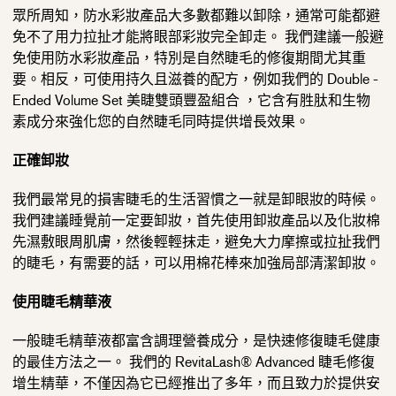
眾所周知，防水彩妝產品大多數都難以卸除，通常可能都避
免不了用力拉扯才能將眼部彩妝完全卸走。 我們建議一般避
免使用防水彩妝產品，特別是自然睫毛的修復期間尤其重
要。相反，可使用持久且滋養的配方，例如我們的 Double -
Ended Volume Set 美睫雙頭豐盈組合 ，它含有胜肽和生物
素成分來強化您的自然睫毛同時提供增長效果。
正確卸妝
我們最常見的損害睫毛的生活習慣之一就是卸眼妝的時候。
我們建議睡覺前一定要卸妝，首先使用卸妝產品以及化妝棉
先濕敷眼周肌膚，然後輕輕抹走，避免大力摩擦或拉扯我們
的睫毛，有需要的話，可以用棉花棒來加強局部清潔卸妝。
使用睫毛精華液
一般睫毛精華液都富含調理營養成分，是快速修復睫毛健康
的最佳方法之一。 我們的 RevitaLash® Advanced 睫毛修復
增生精華，不僅因為它已經推出了多年，而且致力於提供安