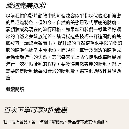
締造完美裸妝
以前我們的影片動態中的每個妝容似乎都以假睫毛和濃密
的眉毛為特色。但如今，自然的美態已取代華麗的臉龐，
素顏妝成為現在的流行風格。如果您和我們一樣準備好讓
您的自然之美綻放光芒，請嘗試這些技巧來打造簡約的美
麗妝容，讓您脫穎而出。 提升您的自然睫毛水平以前夢幻
般的睫毛佔據了主導地位，而現在，真實及飄逸的睫毛成
為偽素顏造型的焦點。忘記每天早上貼假睫毛或每隔幾週
進行一次植眼睫毛的程序，要獲得自然美麗的睫毛，您所
需要的是睫毛精華和合適的睫毛膏。選擇低過敏性且經過
臨...
締造完美裸妝
繼續閱讀
首次下單可享9折優惠
註冊成為會員，第一時間了解優惠、新品發布或其他資訊。