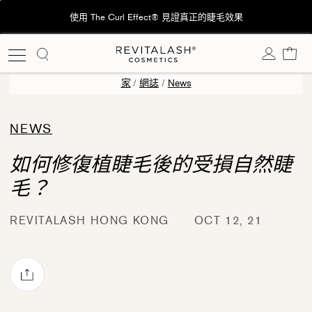
跳
使用 The Curl Effect® 見證真正的睫毛效果
至
內
購
容
家
/
網誌
/
News
NEWS
如何修復植睫毛後的受損自然睫
毛？
REVITALASH HONG KONG
OCT 12, 21
透過電子郵件分享
ok
rest 上發佈 Pin 貼文
witter 上發佈 Twitter 貼文