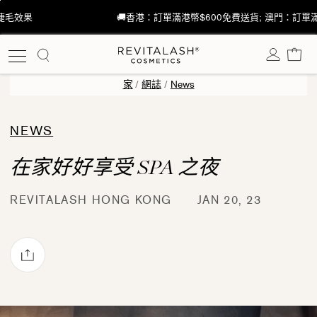
跳
🚚香港：訂單滿港幣$600免費送貨; 澳門：訂單滿港幣$1,000免費送貨
至
內
購
容
家
/
網誌
/
News
NEWS
在家好好享受 SPA 之夜
REVITALASH HONG KONG
JAN 20, 23
透過電子郵件分享
ok
rest 上發佈 Pin 貼文
witter 上發佈 Twitter 貼文