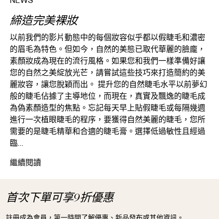
NEWS
締造完美裸妝
以前我們的影片動態中的每個妝容似乎都以假睫毛和濃密
的眉毛為特色。但如今，自然的美態已取代華麗的臉龐，
素顏妝成為現在的流行風格。如果您和我們一樣準備好讓
您的自然之美綻放光芒，請嘗試這些技巧來打造簡約的美
麗妝容，讓您脫穎而出。 提升您的自然睫毛水平以前夢幻
般的睫毛佔據了主導地位，而現在，真實及飄逸的睫毛成
為偽素顏造型的焦點。忘記每天早上貼假睫毛或每隔幾週
進行一次植眼睫毛的程序，要獲得自然美麗的睫毛，您所
需要的是睫毛精華和合適的睫毛膏。選擇低過敏性且經過
臨...
締造完美裸妝
繼續閱讀
首次下單可享9折優惠
註冊成為會員，第一時間了解優惠、新品發布或其他資訊。