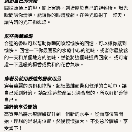
調節自己的情緒
關掉頭頂上的燈，關上窗簾，創造屬於自己的避難所。 燭光
瞬間讓你清醒，能讓你的眼睛放鬆。在藍光照射了一整天，
讓昏暗的光芒撫慰您。
配搭香薰蠟燭
合適的香味可以幫助你瞬間喚起愉快的回憶，可以讓你感到
愉快。 回憶一下你最喜歡的水療中心的氣味，
或者你最放鬆
的一天和某個地方的氣味，然後將這個味道帶回家。 或可考
慮一下溫暖的檀香或柔和的花香氣味。
穿著及使用舒適的居家用品
穿著華麗的長袍和拖鞋、超細纖維頭帶和乾淨的白毛巾，
讓
自己感到舒適。 請記住這些產品只適合您的，所以好好善待
自己。
讓舒適享受開始
高質產品將水療體驗提升到一個新的水平。 從面部位置開
始，理想的是眼周位置，然後慢慢擴大。 不要急於體驗，享
受當下！