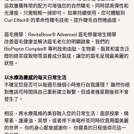
這款屢獲殊榮的配方可增強您的自然睫毛，同時提高彈性和
光澤度，只需輕輕一掃即可。 如果持續使用，您可體驗到
Curl Effect® 的革命性睫毛技術，提升睫毛自然捲曲度。
眉毛精華：RevitaBrow® Advanced 眉毛修復增生精華
改善眉毛健康並解決眉毛老化的明顯跡象，我們的
BioPeptin Complex® 專利技術由肽、生物素、脂質和富含泛
醇的綠茶提取物等滋養成分製成，讓您的眉毛呈現最美麗的
狀態。
以水療為靈感的每天日常生活
不確定您是否可以每週花幾個小時進行自我護理？ 雖然你絕
對應該花時間與自己重新建立聯繫，但或者幾星期後就不會
發生了。
相反，將水療風格的美容融入您的日常生活：面部按摩、精
華素、護膚油、冥想，或者停下來喝杯茶同時欣賞周圍美麗
的世界。 你的身心都會感謝你。 你寶貴的日程值得花這一