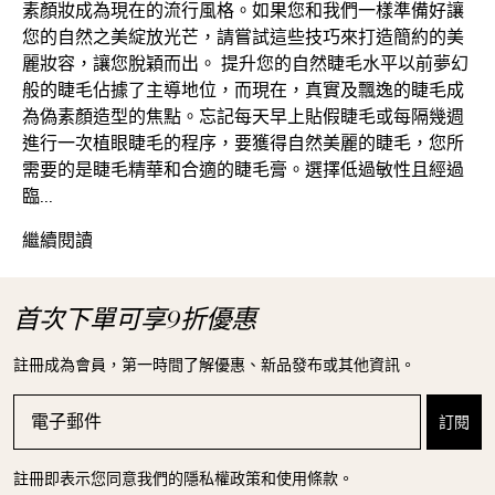
素顏妝成為現在的流行風格。如果您和我們一樣準備好讓
您的自然之美綻放光芒，請嘗試這些技巧來打造簡約的美
麗妝容，讓您脫穎而出。 提升您的自然睫毛水平以前夢幻
般的睫毛佔據了主導地位，而現在，真實及飄逸的睫毛成
為偽素顏造型的焦點。忘記每天早上貼假睫毛或每隔幾週
進行一次植眼睫毛的程序，要獲得自然美麗的睫毛，您所
需要的是睫毛精華和合適的睫毛膏。選擇低過敏性且經過
臨...
締造完美裸妝
繼續閱讀
首次下單可享9折優惠
註冊成為會員，第一時間了解優惠、新品發布或其他資訊。
註冊即表示您同意我們的隱私權政策和使用條款。