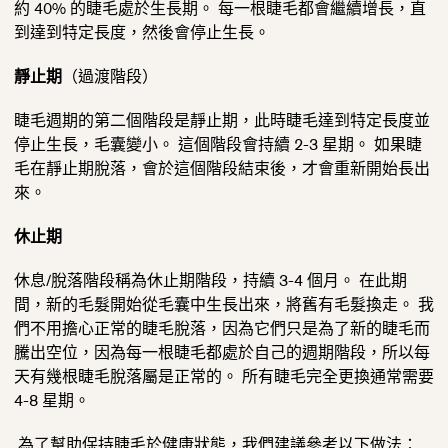
約 40% 的睫毛處於生長期。 每一根睫毛都會繼續增長，直
到達到特定長度，然後會停止生長。
靜止期
（過渡階段）
睫毛週期的第二個階段是靜止期，此時睫毛達到
特定
長度並
停止生長，毛囊變小。 這個階段會持續 2-3 星期。 如果睫
毛在靜止期脫落，會於這個階段結束後，才會重新開始長出
來。
休止期
休息/脫落階段稱為休止期階段，持續 3-4 個月。 在此期
間，新的毛髮開始從毛囊中生長出來，將舊有毛髮換走。 我
們不用擔心正常的睫毛脫落，因為它們只是為了新的睫毛而
騰出空位，因為每一根睫毛都處於自己的週期階段，所以每
天有幾根睫毛脫落屬是正常的。 所有睫毛完全更換通常需要
4-8 星期。
為了幫助保持睫毛於健康狀態，我們建議參考以下做法：