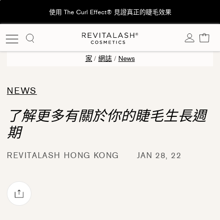
跳
使用 The Curl Effect® 見證真正的睫毛效果
至
內
購
容
家
/
網誌
/
News
NEWS
了解更多有關於你的睫毛生長週
期
REVITALASH HONG KONG
JAN 28, 22
透過電子郵件分享
ok
rest 上發佈 Pin 貼文
witter 上發佈 Twitter 貼文