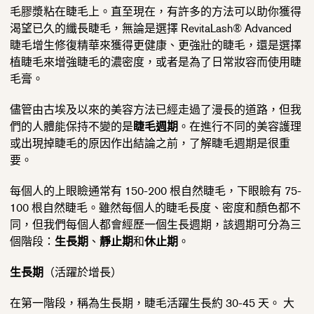
毛膠漿粘在睫毛上。直至現在，有許多的方法可以助你獲得
渴望已久的纖長睫毛，無論是選擇 RevitaLash® Advanced
睫毛增生修復精華來獲得更健康、更強壯的睫毛，還是選擇
植睫毛來增強睫毛的濃密度，或者是為了日常妝容而使用睫
毛膏。
儘管由古埃及以來的美容方法已經走過了漫長的道路，但我
們的人體能保持不變的是
睫毛週期
。在進行不同的美容護理
或出現掉睫毛的原因作出結論之前，了解睫毛週期是很重
要。
每個人的上眼瞼通常有 150-200 根自然睫毛，下眼瞼有 75-
100 根自然睫毛。雖然每個人的睫毛長度、密度和顏色都不
同，但我們每個人都會經歷一個生長週期，該週期可分為三
個階段：
生長期
、
靜止期
和
休止期
。
生長期
（活躍於增長）
在第一階段，稱為生長期，睫毛活躍生長約 30-45 天。 大