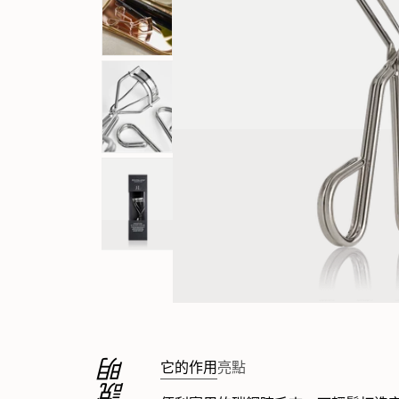
RevitaLash® Advanced 睫毛
Spotlig
修復增生精華
Collect
說明
它的作用
亮點