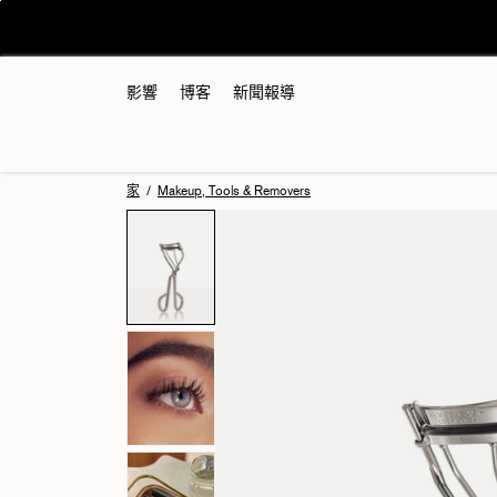
跳
至
內
容
影響
博客
新聞報導
家
/
Makeup, Tools & Removers