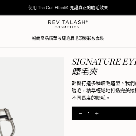
🚚香港：訂單滿港幣$600免費送貨; 澳門：訂單滿港幣$1,000免費送
暢銷產品
精華液
睫毛
眉毛
頭髮
彩妝
套裝
SIGNATURE E
睫毛夾
輕鬆打造多種睫毛造型。我們的Sign
睫毛，精準輕鬆地打造完美捲
不同長度的睫毛。
Signature 
Signatu