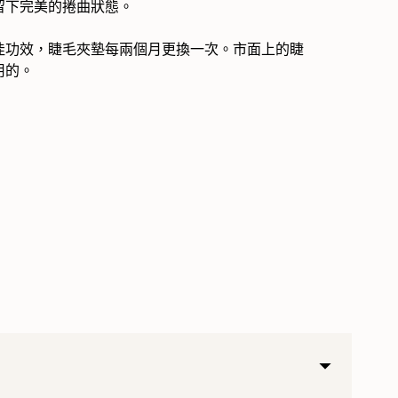
留下完美的捲曲狀態。
佳功效，睫毛夾墊每兩個月更換一次。市面上的睫
用的。