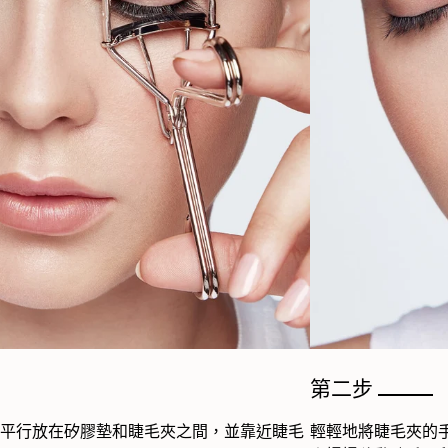
第二步
平行放在矽膠墊和睫毛夾之間，並靠近睫毛
輕輕地將睫毛夾的