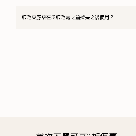
這取決於您使用睫毛夾的頻率，但一旦注意到出現磨損
睫毛夾應該在塗睫毛膏之前還是之後使用？
務必在塗睫毛膏之前使用睫毛夾，因為之後使用可能