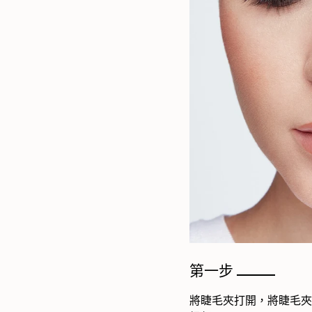
第一步
將睫毛夾打開，將睫毛夾