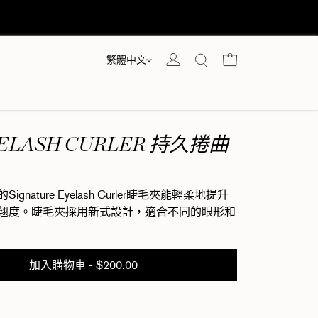
貨
語言
購物車
繁體中文
YELASH CURLER 持久捲曲
ature Eyelash Curler睫毛夾能輕柔地提升
翹度。睫毛夾採用新式設計，適合不同的眼形和
加入購物車
- $200.00
Eyelash Curler 持久捲曲睫毛夾 數量減
re Eyelash Curler 持久捲曲睫毛夾 